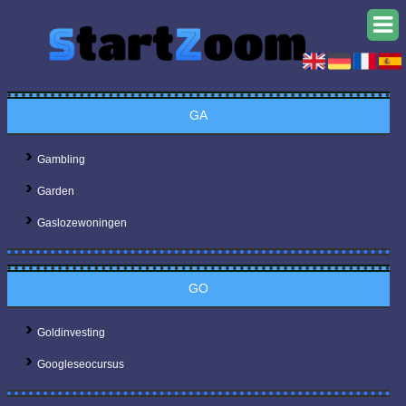
GA
Gambling
Garden
Gaslozewoningen
GO
Goldinvesting
Googleseocursus